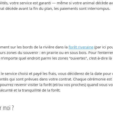
tés, votre service est garanti — même si votre animal décède ava
mal décède avant la fin du plan, les paiements sont interrompus.
ment sur les bords de la rivière dans la
forêt riveraine
(par ici po
ieurs zones du souvenir : en prairie ou en sous bois. Pour l’enter
 n’importe quel endroit parmi les zones "ouvertes", c'est-à-dire là 
 le service choisi et payé les frais, vous déciderez de la date po
olontés qui sont prévues dans votre contrat. Chaque cérémonie est
 pourrez revenir visiter la forêt (et/ou vos proches) quand vous 
écurité et la tranquillité de la forêt.
ur moi ?