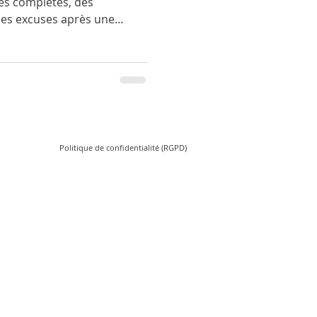
es complètes, des
des excuses après une
tricité. C’est le reflet d’une
occupe un rôle social
ienne. Des études récentes
ce à l’anthropomorphisme,
es interactions et le bien-
orphisme au cœur des
i
Politique de confidentialité (RGPD)