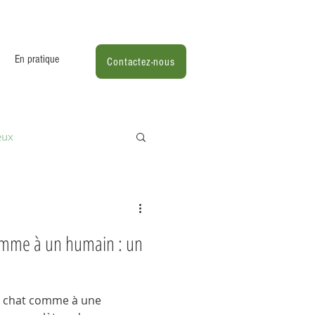
En pratique
Contactez-nous
eux
omme à un humain : un
on chat comme à une