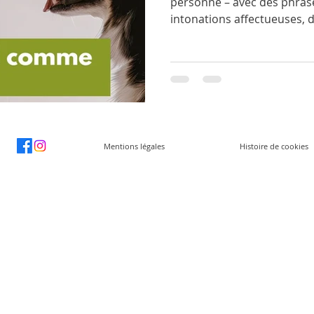
personne – avec des phras
intonations affectueuses, 
bourde – n’est pas une excen
relation riche, où l’animal 
concret dans la vie quotid
montrent que cette tendan
loin d’être naïve, renforce l
être mutuel.​ L’anthropom
relations Attribuer à son an
Mentions légales
Histoire de cookies